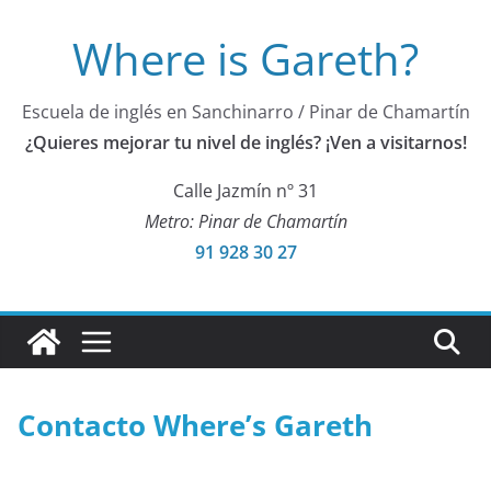
Saltar
Where is Gareth?
al
contenido
Escuela de inglés en Sanchinarro / Pinar de Chamartín
¿Quieres mejorar tu nivel de inglés? ¡Ven a visitarnos!
Calle Jazmín nº 31
Metro: Pinar de Chamartín
91 928 30 27
Contacto Where’s Gareth